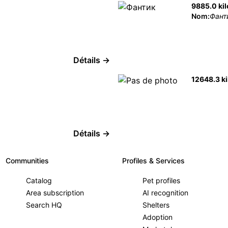
9885.0 ki
Nom:
Фант
Détails →
12648.3 k
Détails →
Communities
Profiles & Services
Catalog
Pet profiles
Area subscription
AI recognition
Search HQ
Shelters
Adoption