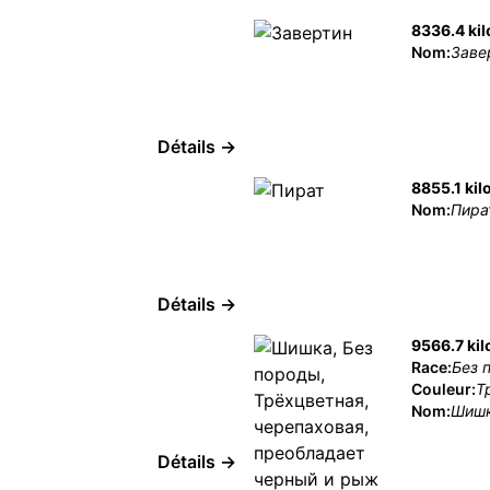
8336.4 ki
Nom:
Заве
Détails →
8855.1 kil
Nom:
Пира
Détails →
9566.7 ki
Race:
Без 
Couleur:
Т
Nom:
Шиш
Détails →