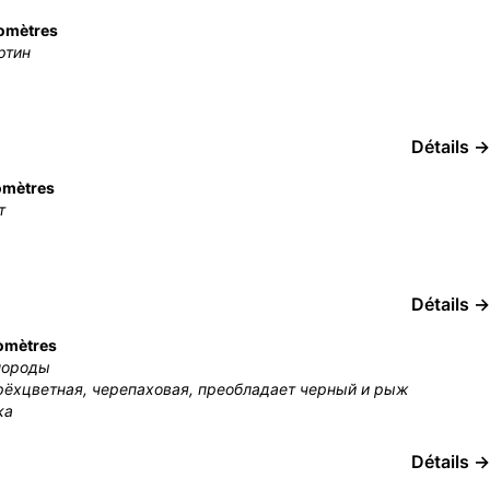
lomètres
ртин
Détails →
omètres
т
Détails →
lomètres
породы
рёхцветная, черепаховая, преобладает черный и рыж
ка
Détails →