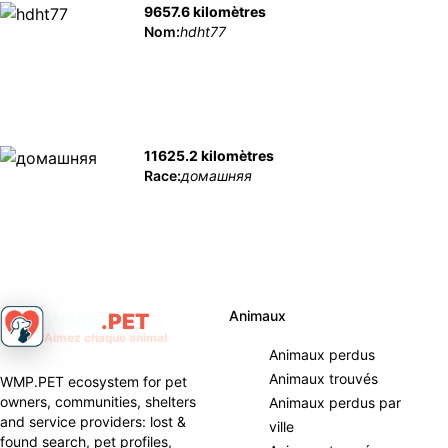
9657.6 kilomètres
Nom:
hdht77
11625.2 kilomètres
Race:
домашняя
Animaux
WMP
.
PET
Aimez chaque animal
Animaux perdus
Animaux trouvés
WMP.PET ecosystem for pet
owners, communities, shelters
Animaux perdus par
and service providers: lost &
ville
found search, pet profiles,