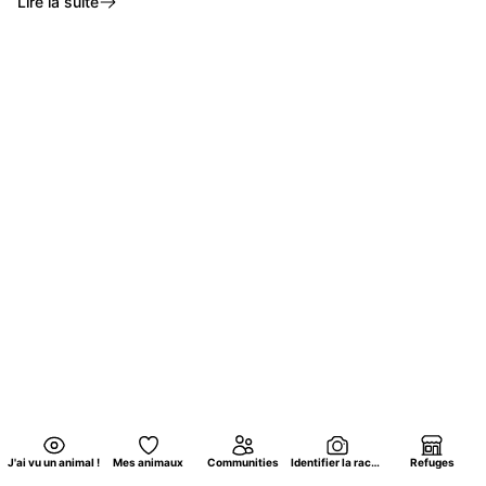
Lire la suite
J'ai vu un animal !
Mes animaux
Communities
Identifier la race d'un chat par photo
Refuges