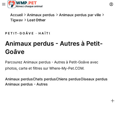
WMP
.
PET
Aimez chaque animal
Accueil
Animaux perdus
Animaux perdus par ville
Tigwav
Lost Other
PETIT-GOÂVE
· HAÏTI
Animaux perdus - Autres à Petit-
Goâve
Parcourez Animaux perdus - Autres à Petit-Goâve avec
photos, carte et filtres sur Where-My-Pet.COM.
Animaux perdus
Chats perdus
Chiens perdus
Oiseaux perdus
Animaux perdus - Autres