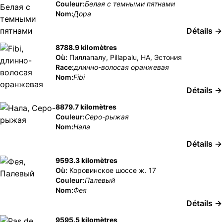
Couleur:
Белая с темными пятнами
Nom:
Дора
Détails →
8788.9 kilomètres
Où:
Пиллапалу, Pillapalu, HA, Эстония
Race:
длинно-волосая оранжевая
Nom:
Fibi
Détails →
8879.7 kilomètres
Couleur:
Серо-рыжая
Nom:
Нала
Détails →
9593.3 kilomètres
Où:
Коровинское шоссе ж. 17
Couleur:
Палевый
Nom:
Фея
Détails →
9595.5 kilomètres