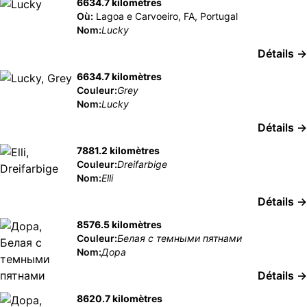
6634.7 kilomètres
Où:
Lagoa e Carvoeiro, FA, Portugal
Nom:
Lucky
Détails →
6634.7 kilomètres
Couleur:
Grey
Nom:
Lucky
Détails →
7881.2 kilomètres
Couleur:
Dreifarbige
Nom:
Elli
Détails →
8576.5 kilomètres
Couleur:
Белая с темными пятнами
Nom:
Дора
Détails →
8620.7 kilomètres