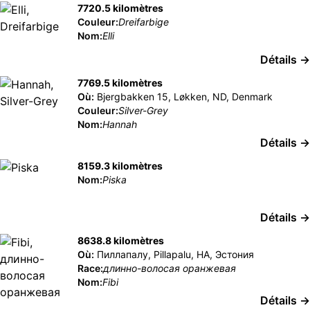
7720.5 kilomètres
Couleur:
Dreifarbige
Nom:
Elli
Détails →
7769.5 kilomètres
Où:
Bjergbakken 15, Løkken, ND, Denmark
Couleur:
Silver-Grey
Nom:
Hannah
Détails →
8159.3 kilomètres
Nom:
Piska
Détails →
8638.8 kilomètres
Où:
Пиллапалу, Pillapalu, HA, Эстония
Race:
длинно-волосая оранжевая
Nom:
Fibi
Détails →