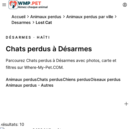
WMP
.
PET
Aimez chaque animal
Accueil
Animaux perdus
Animaux perdus par ville
Desarmes
Lost Cat
DÉSARMES
· HAÏTI
Chats perdus à Désarmes
Parcourez Chats perdus à Désarmes avec photos, carte et
filtres sur Where-My-Pet.COM.
Animaux perdus
Chats perdus
Chiens perdus
Oiseaux perdus
Animaux perdus - Autres
Résultats: 10