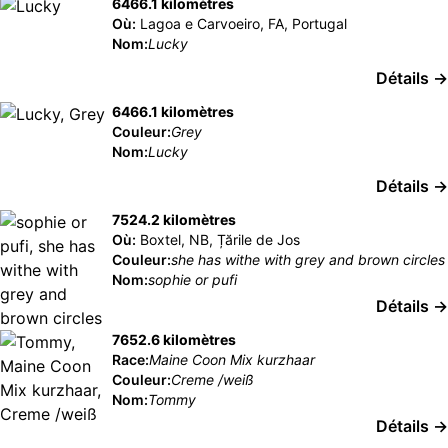
6466.1 kilomètres
Où:
Lagoa e Carvoeiro, FA, Portugal
Nom:
Lucky
Détails →
6466.1 kilomètres
Couleur:
Grey
Nom:
Lucky
Détails →
7524.2 kilomètres
Où:
Boxtel, NB, Țările de Jos
Couleur:
she has withe with grey and brown circles
Nom:
sophie or pufi
Détails →
7652.6 kilomètres
Race:
Maine Coon Mix kurzhaar
Couleur:
Creme /weiß
Nom:
Tommy
Détails →