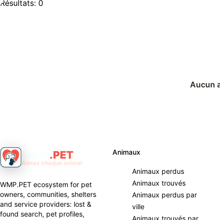
Résultats: 0
Aucun an
Animaux
WMP
.
PET
Aimez chaque animal
Animaux perdus
Animaux trouvés
WMP.PET ecosystem for pet
owners, communities, shelters
Animaux perdus par
and service providers: lost &
ville
found search, pet profiles,
Animaux trouvés par