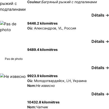
Couleur:
Багряный рыжий с подпалинами
Détails →
9446.2 kilomètres
Où:
Александров, VL, Россия
Détails →
9489.4 kilomètres
Pas de photo
Détails →
9923.9 kilomètres
Où:
Молодогвардейск, LH, Украина
Nom:
Не извесно
Détails →
10432.8 kilomètres
Nom:
Чапчик