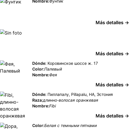
Nombre:
Фунтик
Más detalles →
Más detalles →
Dónde:
Коровинское шоссе ж. 17
Color:
Палевый
Nombre:
Фея
Más detalles →
Dónde:
Пиллапалу, Pillapalu, HA, Эстония
Raza:
длинно-волосая оранжевая
Nombre:
Fibi
Más detalles →
Color:
Белая с темными пятнами