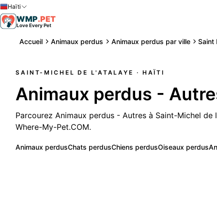
Haïti
WMP
.
PET
Love Every Pet
Accueil
Animaux perdus
Animaux perdus par ville
Saint
SAINT-MICHEL DE L'ATALAYE
· HAÏTI
Animaux perdus - Autres
Parcourez Animaux perdus - Autres à Saint-Michel de l'
Where-My-Pet.COM.
Animaux perdus
Chats perdus
Chiens perdus
Oiseaux perdus
An