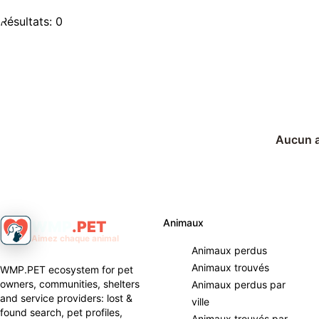
Résultats: 0
Aucun an
Animaux
WMP
.
PET
Aimez chaque animal
Animaux perdus
Animaux trouvés
WMP.PET ecosystem for pet
owners, communities, shelters
Animaux perdus par
and service providers: lost &
ville
found search, pet profiles,
Animaux trouvés par