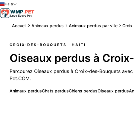
Haïti
WMP
.
PET
Love Every Pet
Accueil
Animaux perdus
Animaux perdus par ville
Croix
CROIX-DES-BOUQUETS
· HAÏTI
Oiseaux perdus à Croi
Parcourez Oiseaux perdus à Croix-des-Bouquets avec p
Pet.COM.
Animaux perdus
Chats perdus
Chiens perdus
Oiseaux perdus
An