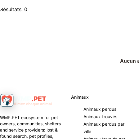
Résultats: 0
Aucun an
Animaux
WMP
.
PET
Aimez chaque animal
Animaux perdus
Animaux trouvés
WMP.PET ecosystem for pet
owners, communities, shelters
Animaux perdus par
and service providers: lost &
ville
found search, pet profiles,
Animaux trouvés par